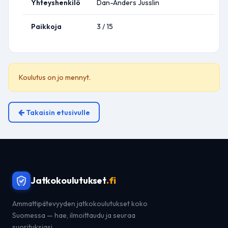
Yhteyshenkilö
Dan-Anders Jusslin
Paikkoja
3 / 15
Koulutus on jo mennyt.
Takaisin etusivulle
Jatkokoulutukset
.fi
Ammattipätevyyden jatkokoulutukset koko
Suomessa — hae, ilmoittaudu ja seuraa
suorituksiasi.