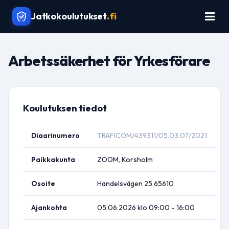
Jatkokoulutukset
.fi
Arbetssäkerhet för Yrkesförare
Koulutuksen tiedot
Diaarinumero
TRAFICOM/439311/05.03.07/2021
Paikkakunta
ZOOM, Korsholm
Osoite
Handelsvägen 25 65610
Ajankohta
05.06.2026 klo 09:00 - 16:00