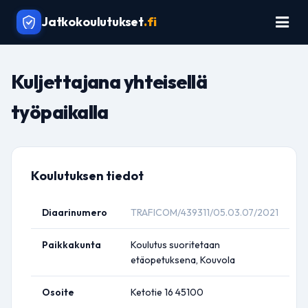
Jatkokoulutukset
.fi
Kuljettajana yhteisellä
työpaikalla
Koulutuksen tiedot
Diaarinumero
TRAFICOM/439311/05.03.07/2021
Paikkakunta
Koulutus suoritetaan
etäopetuksena, Kouvola
Osoite
Ketotie 16 45100