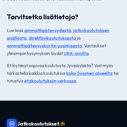
Tarvitsetko lisätietoja?
Lue lisää
ammattipätevyydestä
,
jatkokoulutuksen
sisällöstä
,
direktiivikoulutuksesta
ja
ammattipätevyyskortin uusimisesta
. Vastaukset
yleisimpiin kysymyksiin löydät
UKK-sivulta
.
Et löytänyt sopivaa koulutusta Jyväskylästa? Voit myös
tarkastella kaikkia koulutuksia
koko Suomen alueelta
tai
tutustua
etäkoulutuksiin verkossa
.
Jatkokoulutukset
.fi