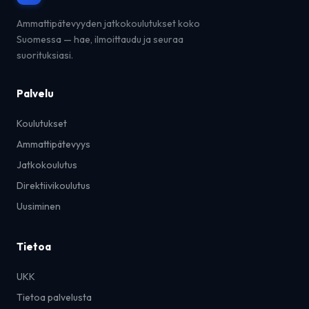
Ammattipätevyyden jatkokoulutukset koko
Suomessa — hae, ilmoittaudu ja seuraa
suorituksiasi.
Palvelu
Koulutukset
Ammattipätevyys
Jatkokoulutus
Direktiivikoulutus
Uusiminen
Tietoa
UKK
Tietoa palvelusta