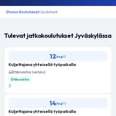
Etusivu
/
Koulutukset
/
Jyväskylä
Tulevat jatkokoulutukset Jyväskylässa
12
Aug
KE
Kuljettajana yhteisellä työpaikalla
Etäkoulutus (verkko)
Etäkoulutus
14
Aug
PE
Kuljettajana yhteisellä työpaikalla