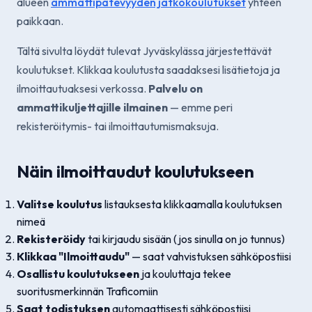
alueen
ammattipätevyyden jatkokoulutukset
yhteen
paikkaan.
Tältä sivulta löydät tulevat Jyväskylässa järjestettävät
koulutukset. Klikkaa koulutusta saadaksesi lisätietoja ja
ilmoittautuaksesi verkossa.
Palvelu on
ammattikuljettajille ilmainen
— emme peri
rekisteröitymis- tai ilmoittautumismaksuja.
Näin ilmoittaudut koulutukseen
Valitse koulutus
listauksesta klikkaamalla koulutuksen
nimeä
Rekisteröidy
tai kirjaudu sisään (jos sinulla on jo tunnus)
Klikkaa "Ilmoittaudu"
— saat vahvistuksen sähköpostiisi
Osallistu koulutukseen
ja kouluttaja tekee
suoritusmerkinnän Traficomiin
Saat todistuksen
automaattisesti sähköpostiisi